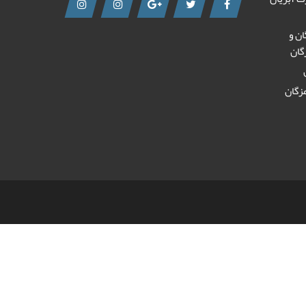
ان و
گان
زگان