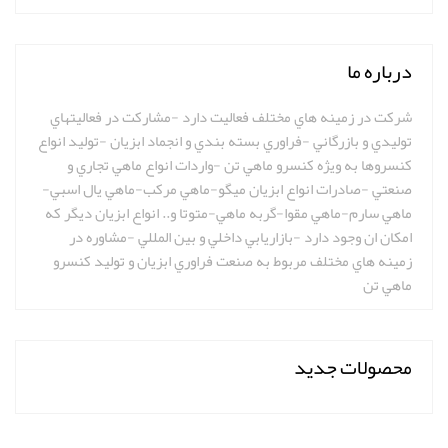
درباره ما
شركت در زمينه هاي مختلف فعاليت دارد -مشاركت در فعاليتهاي
توليدي و بازرگاني -فراوري بسته بندي و انجماد ابزيان -توليد انواع
كنسروها به ويژه كنسرو ماهي تن -واردات انواع ماهي تجاري و
صنعتي -صادرات انواع ابزيان ميگو-ماهي مركب-ماهي يال اسبي-
ماهي سارم-ماهي مقوا-گربه ماهي-متوتا و.. انواع ابزيان ديگر كه
امكان ان وجود دارد -بازاريابي داخلي و بين المللي -مشاوره در
زمينه هاي مختلف مربوط به صنعت فراوري ابزيان و توليد كنسرو
ماهي تن
محصولات جدید